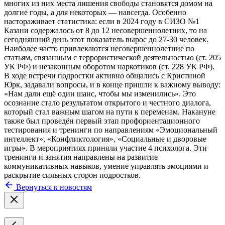
многих из них места лишения свободы становятся домом на
долгие годы, а для некоторых — навсегда. Особенно
настораживает статистика: если в 2024 году в СИЗО №1
Казани содержалось от 8 до 12 несовершеннолетних, то на
сегодняшний день этот показатель вырос до 27-30 человек.
Наиболее часто привлекаются несовершеннолетние по
статьям, связанным с террористической деятельностью (ст. 205
УК РФ) и незаконным оборотом наркотиков (ст. 228 УК РФ).
В ходе встречи подростки активно общались с Кристиной
Юрк, задавали вопросы, и в конце пришли к важному выводу:
«Нам дали ещё один шанс, чтобы мы изменились». Это
осознание стало результатом открытого и честного диалога,
который стал важным шагом на пути к переменам. Накануне
также был проведён первый этап профориентационного
тестирования и тренинги по направлениям «Эмоциональный
интеллект», «Конфликтология», «Социальные и дворовые
игры». В мероприятиях приняли участие 4 психолога. Эти
тренинги и занятия направлены на развитие
коммуникативных навыков, умение управлять эмоциями и
раскрытие сильных сторон подростков.
Вернуться к новостям